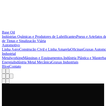
Base Oil
Indústrias Químicas e Produtores de Lubrificantes
Pneus e Artefatos d
de Tintas e Sinalização Viária
Automotivo
Linha Agro
Construção Civil e Linha Amarela
Oficinas
Graxas Automo
Industrial
Metalworking
Máquinas e Equipamentos.
Indústria Plástica e Masterb
Energia
Indústria Metal Mecânica
Graxas Industriais
Blog
Contato